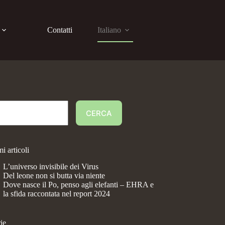
Contatti
Italiano
CERCA
mi articoli
L’universo invisibile dei Virus
Del leone non si butta via niente
Dove nasce il Po, penso agli elefanti – EHRA e
la sfida raccontata nel report 2024
ie