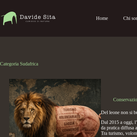
Salta
al
contenuto
Home
Chi so
Categoria
Sudafrica
Conservazi
Del leone non si bu
Dal 2015 a oggi, l’
da pratica diffusa 
Tra turismo, volon