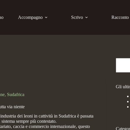
no
Accompagno
Scrivo
Racconto
Gli ulti
one
,
Sudafrica
tta via niente
industria dei leoni in cattività in Sudafrica è passata
a sistema sempre più contestato.
tariato, caccia e commercio internazionale, questo
Categor