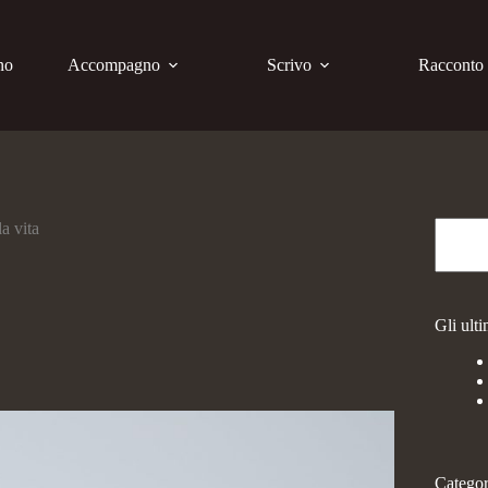
no
Accompagno
Scrivo
Racconto
la vita
Gli ulti
Categor