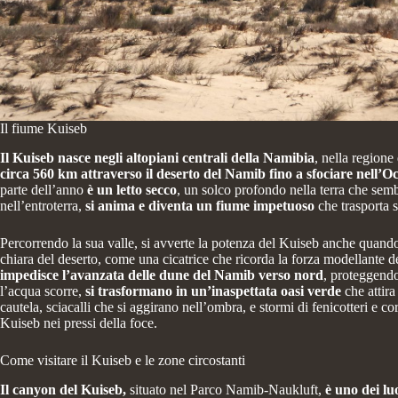
Il fiume Kuiseb
Il Kuiseb nasce negli altopiani centrali della Namibia
, nella regione
circa 560 km attraverso il deserto del Namib fino a sfociare nell’O
parte dell’anno
è un letto secco
, un solco profondo nella terra che sem
nell’entroterra,
si anima e diventa un fiume impetuoso
che trasporta 
Percorrendo la sua valle, si avverte la potenza del Kuiseb anche quando è
chiara del deserto, come una cicatrice che ricorda la forza modellante d
impedisce l’avanzata delle dune del Namib verso nord
, proteggendo 
l’acqua scorre,
si trasformano in un’inaspettata oasi verde
che attira
cautela, sciacalli che si aggirano nell’ombra, e stormi di fenicotteri e 
Kuiseb nei pressi della foce.
Come visitare il Kuiseb e le zone circostanti
Il canyon del Kuiseb,
situato nel Parco Namib-Naukluft,
è uno dei lu