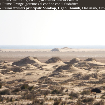
• Fiume Orange (perenne) al confine con il Sudafrica
•
Fiumi effimeri principali: Swakop, Ugab, Hoanib, Hoarusib, Om