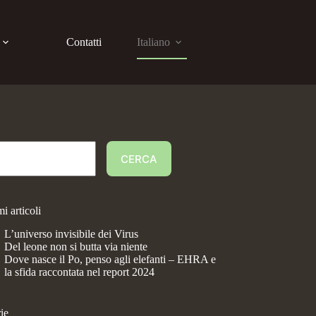
Contatti
Italiano
CERCA
mi articoli
L’universo invisibile dei Virus
Del leone non si butta via niente
Dove nasce il Po, penso agli elefanti – EHRA e
la sfida raccontata nel report 2024
ie