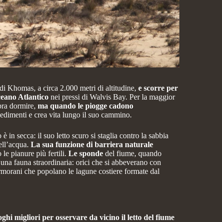
 di Khomas, a circa 2.000 metri di altitudine,
e scorre per
ceano Atlantico
nei pressi di Walvis Bay. Per la maggior
bra dormire,
ma quando le piogge cadono
sedimenti e crea vita lungo il suo cammino.
 in secca: il suo letto scuro si staglia contro la sabbia
ell’acqua.
La sua funzione di barriera naturale
le pianure più fertili.
Le sponde
del fiume, quando
 una fauna straordinaria: orici che si abbeverano con
cormorani che popolano le lagune costiere formate dal
oghi migliori per osservare da vicino il letto del fiume