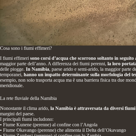
Cosa sono i fiumi effimeri?
I fiumi effimeri
sono corsi d’acqua che scorrono soltanto in seguito a
maggior parte dell’anno. A differenza dei fiumi perenni,
la loro portat
delle piogge.
In Namibia
, paese arido e semi-arido, la maggior parte d
temporanei,
hanno un impatto determinante sulla morfologia del terr
esempio, non solo trasporta acqua ma è una barriera fisica tra due mondi:
meridionale.
La rete fluviale della Namibia
Nonostante il clima arido,
la Namibia è attraversata da diversi fiumi
margini del paese.
I principali fiumi includono:
• Fiume Kunene (perenne) al confine con l’Angola
• Fiume Okavango (perenne) che alimenta il Delta dell’Okavango
• Fiume Zambesi (perenne) al confine con lo Zambia