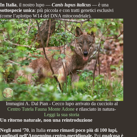
In Italia
, il nostro lupo —
Canis lupus italicus
— è una
sottospecie unica
: più piccola e con tratti genetici esclusivi
(come l’aplotipo W14 del DNA mitocondriale).
Immagini A. Dal Pian - Cecco lupo arrivato da cucciolo al
Centro Tutela Fauna Monte Adone
e rilasciato in natura-
Leggi la sua storia
Un ritorno naturale, non una reintroduzione
Negli anni ’70
, in Italia
erano rimasti poco più di 100 lupi,
confinati nell’Appennino centro-meridionale.
Poi
qualcosa è