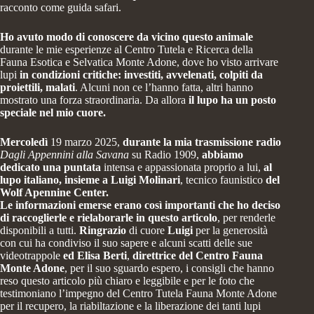
racconto come guida safari.
Ho avuto modo di conoscere da vicino questo animale
durante le mie esperienze al
Centro Tutela e Ricerca della
Fauna Esotica e Selvatica Monte Adone
, dove ho visto arrivare
lupi
in condizioni critiche: investiti, avvelenati, colpiti da
proiettili, malati
. Alcuni non ce l’hanno fatta, altri hanno
mostrato una forza straordinaria. Da allora
il lupo ha un posto
speciale nel mio cuore.
Mercoledì
19 marzo 2025
,
durante la mia trasmissione radio
Dagli Appennini alla Savana
su Radio 1909,
abbiamo
dedicato una puntata
intensa e appassionata proprio a lui,
al
lupo italiano, insieme a
Luigi Molinari
, tecnico faunistico
del
Wolf Apennine Center.
Le informazioni emerse erano così importanti che ho deciso
di raccoglierle e rielaborarle in questo articolo
, per renderle
disponibili a tutti.
Ringrazio
di cuore
Luigi
per la generosità
con cui ha condiviso il suo sapere e alcuni scatti delle sue
videotrappole
ed
Elisa Berti
,
direttrice del Centro Fauna
Monte Adone
, per il suo sguardo espero, i consigli che hanno
reso questo articolo più chiaro e leggibile e per le foto che
testimoniano l’impegno del Centro Tutela Fauna Monte Adone
per il recupero, la riabiltazione e la liberazione dei tanti lupi