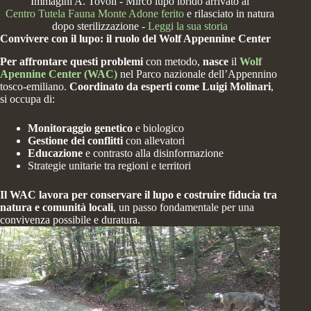
Immagini A. Tovoli - Mirco lupo ibrido arrivato al
Centro Tutela Fauna Monte Adone ferito
e rilasciato in natura
dopo sterilizzazione -
Leggi la sua storia
Convivere con il lupo: il ruolo del Wolf Appennine Center
Per affrontare questi problemi
con metodo,
nasce
il
Wolf
Apennine Center (WAC)
nel Parco nazionale dell’Appennino
tosco-emiliano.
Coordinato da esperti come
Luigi Molinari
,
si occupa di:
Monitoraggio genetico
e biologico
Gestione dei conflitti
con allevatori
Educazione
e contrasto alla disinformazione
Strategie unitarie tra regioni e territori
Il WAC lavora per
conservare il lupo e costruire fiducia tra
natura e comunità locali
, un passo fondamentale per una
convivenza possibile e duratura.