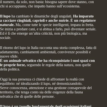
il numero, da solo, non basta: bisogna sapere dove stanno, con
chi si accoppiano, che impatto hanno sull’ecosistema.
Il lupo
ha cambiato le dinamiche degli ungulati.
Ha imparato
a cacciare cinghiali, caprioli e anche nutrie. È un regolatore
naturale.
Ma, come tutte le specie intelligenti, impara in fretta.
Se inizia a predare cani, e si abitua a farlo, può diventare seriale.
Ed è lì che emerge un’altra criticità, non più biologica, ma
sociale.
Il ritorno del lupo in Italia racconta una storia complessa, fatta di
adattamento, cambiamenti ambientali, convivenze possibili e
nuove sfide.
È un animale selvatico che ha riconquistato i suoi spazi con
le proprie forze,
seguendo le regole della natura, non quelle
della politica.
Oggi la sua presenza ci chiede di affrontare la realtà con
equilibrio: né idealizzando il lupo, né demonizzandolo.
Serve conoscenza, attenzione e una gestione consapevole del
territorio, che tenga conto sia delle esigenze della fauna
selvatica che di quelle delle persone.
Il lupo è un tassello fondamentale degli ecosistemi italiani,