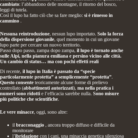
cambiato
: l’abbandono delle montagne, il ritorno del bosco,
leggi di tutela.
Così il lupo ha fatto ciò che sa fare meglio:
si è rimesso in
cammino
.
Nessuna reintroduzione
, nessun lupo importato.
Solo la forza
della
dispersione giovanile
, quel momento in cui un giovane
lupo parte per cercare un nuovo territorio.
Passo dopo passo, zampa dopo zampa,
il lupo è tornato anche
sulle Alpi, nella pianura emiliana e persino vicino alle città.
Un cambio di status… ma con pochi effetti reali
Di recente,
il lupo in Italia è passato da
“specie
particolarmente protetta” a semplicemente “protetta”
.
Questo consente
teoricamente alcune forme di
prelievo
controllato
(
abbattimenti autorizzati
),
ma nella pratica i
numeri sono ridotti
e
l’efficacia sarebbe nulla
.
Sono misure
più politiche che scientifiche
.
Le
vere minacce
, oggi, sono altre:
il
bracconaggio
, ancora troppo diffuso e difficile da
monitorare
l’
ibridazione
con i cani, una minaccia genetica silenziosa