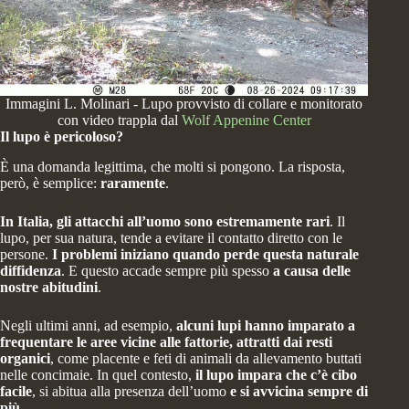
Immagini L. Molinari - Lupo provvisto di collare e monitorato
con video trappla dal
Wolf Appenine Center
Il lupo è pericoloso?
È una domanda legittima, che molti si pongono. La risposta,
però, è semplice:
raramente
.
In Italia,
gli attacchi all’uomo sono
estremamente rari
. Il
lupo, per sua natura, tende a
evitare il contatto diretto
con le
persone.
I problemi iniziano quando
perde questa naturale
diffidenza
. E questo accade sempre più spesso
a causa delle
nostre abitudini
.
Negli ultimi anni, ad esempio,
alcuni lupi hanno imparato a
frequentare le aree vicine alle fattorie, attratti dai
resti
organici
, come placente e feti di animali da allevamento buttati
nelle concimaie. In quel contesto,
il lupo impara che c’è cibo
facile
, si abitua alla presenza dell’uomo
e
si avvicina sempre di
più
.