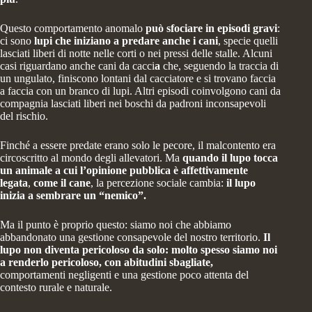
Questo comportamento anomalo
può sfociare in episodi gravi
:
ci sono
lupi che iniziano a predare anche i cani
, specie quelli
lasciati liberi di notte nelle corti o nei pressi delle stalle. Alcuni
casi riguardano anche
cani da cacci
a
che, seguendo la traccia di
un ungulato, finiscono lontani dal cacciatore e si trovano faccia
a faccia con un branco di lupi. Altri episodi coinvolgono
cani da
compagnia
lasciati liberi nei boschi da padroni inconsapevoli
del rischio.
Finché a essere predate erano solo le pecore, il malcontento era
circoscritto al mondo degli allevatori. Ma
quando il lupo tocca
un animale a cui
l’opinione pubblica è affettivamente
legata
,
come il cane
,
la percezione sociale cambia
:
il lupo
inizia a sembrare un “nemico”.
Ma il punto è proprio questo: siamo noi che abbiamo
abbandonato una gestione consapevole del nostro territorio.
Il
lupo non diventa pericoloso da solo: molto spesso siamo noi
a renderlo pericoloso, con abitudini sbagliate,
comportamenti negligenti e una gestione poco attenta del
contesto rurale e naturale.